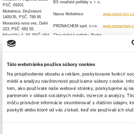
BS vinařské potřeby s. r. o.
PSČ: 69201
Mohelnice, Družstevní
Navos Mohelnice
www.navos-km.c
1405/35, PSČ: 789 85
Moravská nová ves, Dolní
PRONACHEM spol. s.r.o.
www.pronachem.
223, PSČ: 691 55
Němčičky č. 69, PSČ: 664
Chovatelské potřeby, Radim
66
Franta
Odry, Nové Město 288/16,
Hospodářské a zemědělské
petrbalaga@cent
PSČ: 742 35
potřeby – Petr Balaga
Olomouc, Černovír 307,
Rosnička CZ, s.r.o.
vorosnička@voln
Táto webstránka používa súbory cookies
PSČ: 779 00
Ostravice, Ostravice 219,
Prodej krmiv – Miroslav
Na prispôsobenie obsahu a reklám, poskytovanie funkcií soc
styskala.m@tisca
PSČ: 739 14
Stýskala
médií a analýzu návštevnosti používame súbory cookie. Inf
Pohořelice, Komenského
Chovatelské potřeby,
tom, ako používate naše webové stránky, poskytujeme aj n
259, PSČ: 691 23
Marková Emílie
partnerom v oblasti sociálnych médií, inzercie a analýzy. Títo
Prostějov, Určická 1749/94,
STATEK Prostějov s. r. o
PSČ: 796 01
môžu príslušné informácie skombinovať s ďalšími údajmi, kt
Rakvice, Družstevní 766,
Veterinární ordinace, MVDr
poskytli alebo ktoré od vás získali, keď ste používali ich služ
PSČ: 691 03
Vladimír Janoušek
Rapotín, ul. Polní, PSČ: 788
Krmiva Rapotín – Pavlína
pavla.sanakova
13
Saňáková
Výber
Rousínov, Sušilovo nám. 20,
PRONACHEM spol. s.r.o.
www.pronachem.