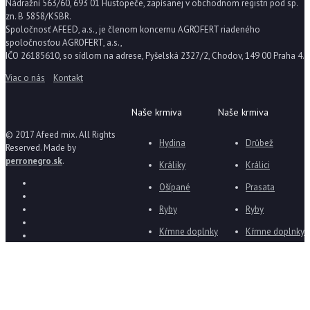
Nádražní 563/60, 693 01 Hustopeče, zapísanej v obchodnom registri pod sp.
zn. B 5858/KSBR.
Spoločnosť AFEED, a.s., je členom koncernu AGROFERT riadeného
spoločnosťou AGROFERT, a.s.,
IČO 26185610, so sídlom na adrese, Pyšelská 2327/2, Chodov, 149 00 Praha 4.
Viac o nás
Kontakt
Naše krmiva
Naše krmiva
© 2017 Afeed mix. All Rights
Hydina
Drůbež
Reserved. Made by
perronegro.sk
.
Králiky
Králici
Ošípané
Prasata
Ryby
Ryby
Kŕmne doplnky
Kŕmne doplnky