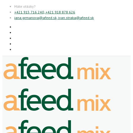
Máte otázky?
+421 915 716 240, +421 918 878 626
jana.grmanova@afeed.sk, ivan.straka@afeed.sk