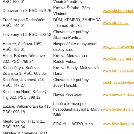
PSČ: 683 01
Vinařské potřeby
Krmiva Štístko, Páral
Drnovice 270, PSČ: 679 76
www.stistko-paral
Vladimír
Frenštát pod Radhoštěm,
DŮM, KRMIVO, ZAHRADA
www.stralka.cz
PSČ: 744 01
– Tomáš Střalka
Chovatelské potřeby,
Hovorany 218, PSČ: 696 12
Šťastná Pavlína
Hranice, Alešova 1169,
Hospodářské a ubytovací
eva_petrikova@p
PSČ: 753 01
služby s.r.o.
Hulín, Boženy Němcové
Krmiva Morava s.r.o. –
www.krmiva-mora
202, PSČ: 768 24
Radek Fuksa
Kloboučky u Bučovic,
Krmiva Sendy, Malovcová
www.krmivabucov
Žďánská 1, PSČ: 683 35
Hana
Kobeřice, Javorová 746,
Chovatelské potřeby –
josef.hanzlík@po
PSČ: 747 27
Josef Hanzlík
Kralice na Hané, Králický
Navos Prostějov
www.navos-km.c
Háj 322, PSČ: 798 12
Líhně a krmiva pro
Lužice, Velkomoravská 415,
hospodářská zvířata, Martin
www.levne-lihne.c
PSČ: 696 18
Bílík
Město Šenov, Hlavní 11,
FOX HILL AGRO, s.r.o.
www.foxhillagro.c
PSČ: 739 34
Mikulov, K Vápence 3203,