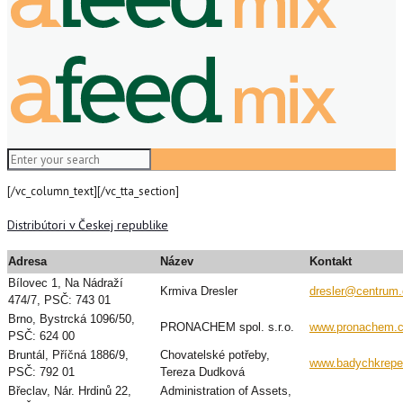
[/vc_column_text][/vc_tta_section]
Distribútori v Českej republike
Adresa
Název
Kontakt
Bílovec 1, Na Nádraží
Krmiva Dresler
dresler@centrum.
474/7, PSČ: 743 01
Brno, Bystrcká 1096/50,
PRONACHEM spol. s.r.o.
www.pronachem.
PSČ: 624 00
Bruntál, Příčná 1886/9,
Chovatelské potřeby,
www.badychkrepe
PSČ: 792 01
Tereza Dudková
Břeclav, Nár. Hrdinů 22,
Administration of Assets,