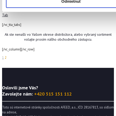
Zábřeh, Leštinská 972/32,
Odmietnuť
Navos Zábřeh
www.navos-km.c
PSČ: 789 01 Zábřeh
Tab
[/vc_tta_tabs]
Ak ste nenašli vo Vašom okrese distribútora, alebo vybraný sortiment
volajte prosím nášho obchodného zástupcu.
[/vc_column][/vc_row]
1
2
Oslovili jsme Vás?
Zavolejte nám:
+420 515 151 112
Toto sú internetové stránky spoločnosti AFEED, a.s., IČO 28167813, so sídlom
na adrese,