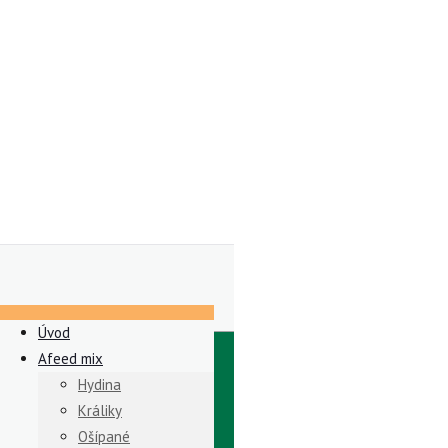
Úvod
Afeed mix
Hydina
Králiky
Ošípané