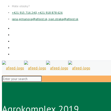
Máte otázky?
+421 915 716 240, +421 918 878 626
jana.grmanova@afeed.sk, ivan.straka@afeed.sk
Agrokomplex 2019