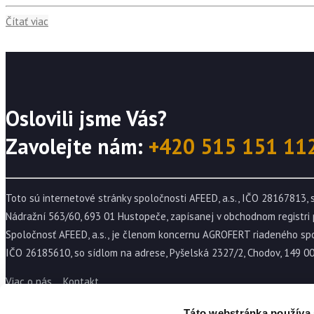
Čítať viac
Oslovili jsme Vás?
Zavolejte nám:
+420 515 151 11
Toto sú internetové stránky spoločnosti AFEED, a.s., IČO 28167813, 
Nádražní 563/60, 693 01 Hustopeče, zapísanej v obchodnom registri 
Spoločnosť AFEED, a.s., je členom koncernu AGROFERT riadeného sp
IČO 26185610, so sídlom na adrese, Pyšelská 2327/2, Chodov, 149 00
Viac o nás
Kontakt
Táto webstránka používa