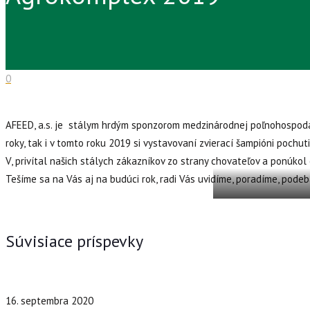
0
AFEED, a.s. je stálym hrdým sponzorom medzinárodnej poľnohospodá
roky, tak i v tomto roku 2019 si vystavovaní zvierací šampióni pochut
V, privítal našich stálych zákazníkov zo strany chovateľov a ponúko
Tešíme sa na Vás aj na budúci rok, radi Vás uvidíme, poradíme, pode
35,35,313
Súvisiace príspevky
16. septembra 2020