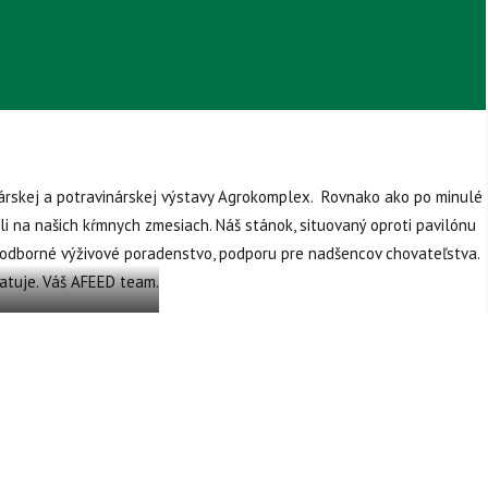
rskej a potravinárskej výstavy Agrokomplex. Rovnako ako po minulé
ili na našich kŕmnych zmesiach. Náš stánok, situovaný oproti pavilónu
l odborné výživové poradenstvo, podporu pre nadšencov chovateľstva.
batuje. Váš AFEED team.
,320.903809