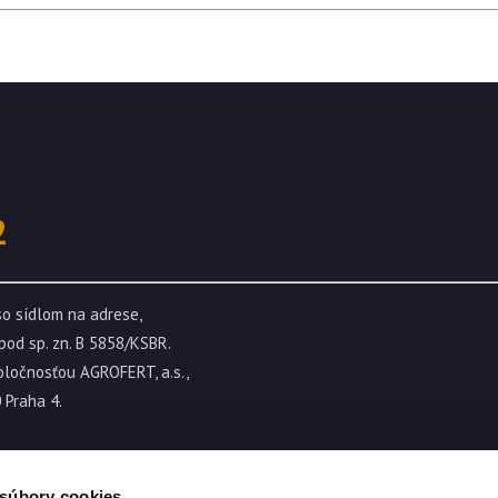
2
so sídlom na adrese,
pod sp. zn. B 5858/KSBR.
oločnosťou AGROFERT, a.s.,
 Praha 4.
 súbory cookies