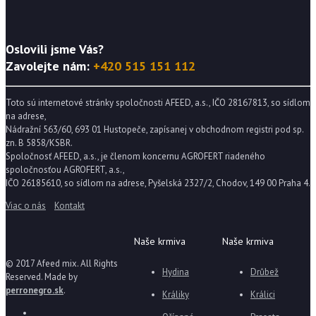
Oslovili jsme Vás?
Zavolejte nám:
+420 515 151 112
Toto sú internetové stránky spoločnosti AFEED, a.s., IČO 28167813, so sídlom
na adrese,
Nádražní 563/60, 693 01 Hustopeče, zapísanej v obchodnom registri pod sp.
zn. B 5858/KSBR.
Spoločnosť AFEED, a.s., je členom koncernu AGROFERT riadeného
spoločnosťou AGROFERT, a.s.,
IČO 26185610, so sídlom na adrese, Pyšelská 2327/2, Chodov, 149 00 Praha 4.
Viac o nás
Kontakt
Naše krmiva
Naše krmiva
© 2017 Afeed mix. All Rights
Hydina
Drůbež
Reserved. Made by
perronegro.sk
.
Králiky
Králici