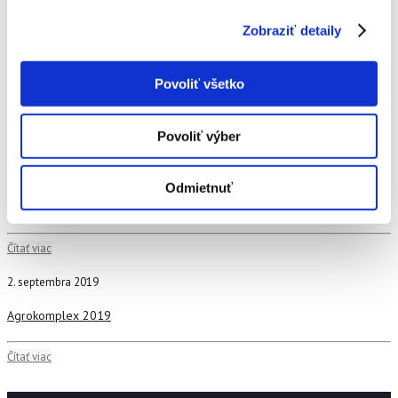
Súvisiace príspevky
Zobraziť detaily
16. septembra 2020
Povoliť všetko
Oblastná výstava králikov, holubov, hydiny a exotického vtáctva
Povoliť výber
Čítať viac
30. septembra 2019
Odmietnuť
Krupinsko-Hontianska výstava drobných zvierat
Čítať viac
2. septembra 2019
Agrokomplex 2019
Čítať viac