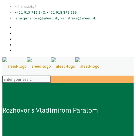
Máte otázky?
+421 915 716 240, +421 918 878 626
jana.grmanova@afeed.sk, ivan.straka@afeed.sk
Rozhovor s Vladimírom Páralom