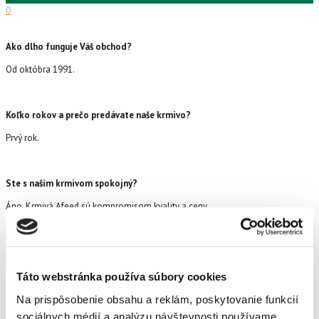
0
Ako dlho funguje Váš obchod?
Od októbra 1991.
Koľko rokov a prečo predávate naše krmivo?
Prvý rok.
Ste s našim krmivom spokojný?
Áno. Krmivá Afeed sú kompromisom kvality a ceny.
Aký sortiment ponúka Vaša predajňa?
(Nemusí byť všetko)
Chovateľom ponúkame širokú škálu granulovaných krmív pre psov a mačky a
Táto webstránka používa súbory cookies
veľký výber mrazeného mäsa. Ďalej krmivá a kŕmne doplnky pre väčšinu
Na prispôsobenie obsahu a reklám, poskytovanie funkcií
domácich zvierat, rovnako ako súvisiace chovateľské potreby. Záhradkári u
nás nájdu osiva, hnojivá, záhradkársku chémiu, substráty, ručné náradie,
sociálnych médií a analýzu návštevnosti používame